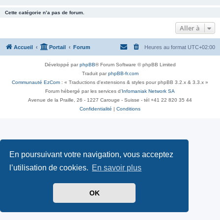
Cette catégorie n’a pas de forum.
Aller à
Accueil
Portail
Forum
Heures au format
UTC+02:00
Développé par
phpBB
® Forum Software © phpBB Limited
Traduit par
phpBB-fr.com
Communauté EzCom
: « Traductions d'extensions & styles pour phpBB 3.2.x & 3.3.x »
Forum hébergé par les services d’
Infomaniak Network SA
Avenue de la Praille, 26 - 1227 Carouge - Suisse - tél +41 22 820 35 44
Confidentialité
|
Conditions
En poursuivant votre navigation, vous acceptez
l’utilisation de cookies.
En savoir plus
OK