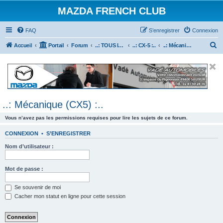
MAZDA FRENCH CLUB
FAQ
S’enregistrer
Connexion
R
Accueil
Portail
Forum
..: TOUS les Véhicules MAZDA :..
..: CX-5 :..
..: Mécanique (CX5) :..
e
c
h
e
..: Mécanique (CX5) :..
r
c
Vous n’avez pas les permissions requises pour lire les sujets de ce forum.
h
CONNEXION
•
S’ENREGISTRER
e
Nom d’utilisateur :
r
Mot de passe :
Se souvenir de moi
Cacher mon statut en ligne pour cette session