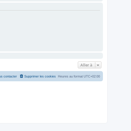
Aller à
s contacter
Supprimer les cookies
Heures au format
UTC+02:00