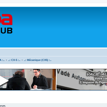
 :..
..: CX-5 :..
..: Mécanique (CX5) :..
forum.