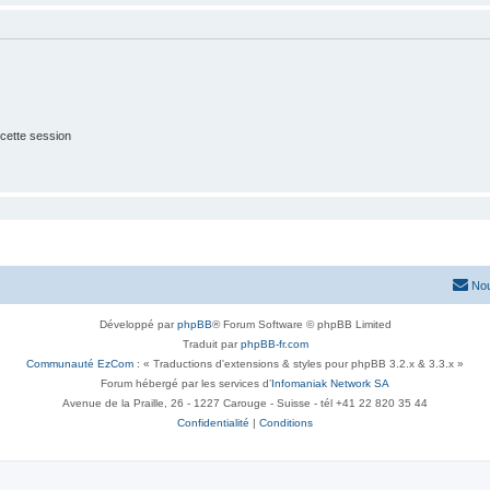
cette session
Nou
Développé par
phpBB
® Forum Software © phpBB Limited
Traduit par
phpBB-fr.com
Communauté EzCom
: « Traductions d'extensions & styles pour phpBB 3.2.x & 3.3.x »
Forum hébergé par les services d’
Infomaniak Network SA
Avenue de la Praille, 26 - 1227 Carouge - Suisse - tél +41 22 820 35 44
Confidentialité
|
Conditions