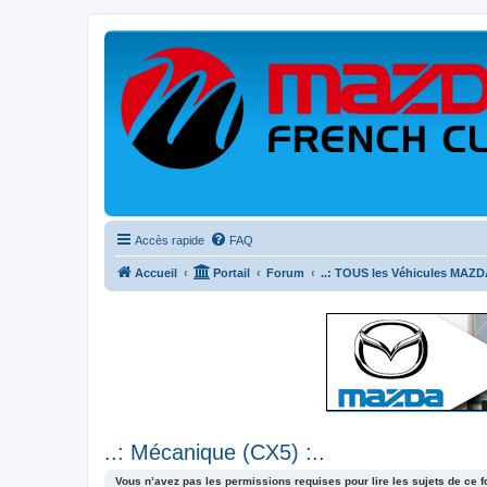
Accès rapide
FAQ
Accueil
Portail
Forum
..: TOUS les Véhicules MAZDA
..: Mécanique (CX5) :..
Vous n’avez pas les permissions requises pour lire les sujets de ce 