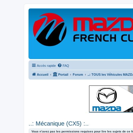
Accès rapide
FAQ
Accueil
Portail
Forum
..: TOUS les Véhicules MAZDA
..: Mécanique (CX5) :..
Vous n’avez pas les permissions requises pour lire les sujets de ce 