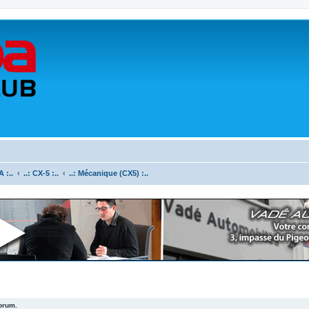
 :..
..: CX-5 :..
..: Mécanique (CX5) :..
forum.