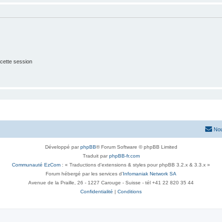
cette session
Nou
Développé par
phpBB
® Forum Software © phpBB Limited
Traduit par
phpBB-fr.com
Communauté EzCom
: « Traductions d'extensions & styles pour phpBB 3.2.x & 3.3.x »
Forum hébergé par les services d’
Infomaniak Network SA
Avenue de la Praille, 26 - 1227 Carouge - Suisse - tél +41 22 820 35 44
Confidentialité
|
Conditions