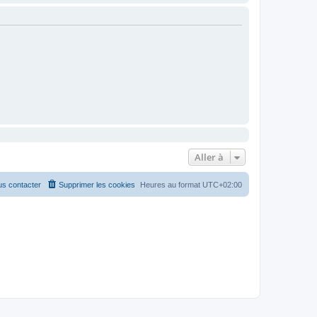
Aller à
s contacter
Supprimer les cookies
Heures au format
UTC+02:00