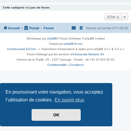
Cette catégorie n’a pas de forum.
Aller à
Accueil
Portail
Forum
Heures au format
UTC+02:00
Développé par
phpBB
® Forum Software © phpBB Limited
Traduit par
phpBB-fr.com
Communauté EzCom
: « Traductions d'extensions & styles pour phpBB 3.2.x & 3.3.x »
Forum hébergé par les services d’
Infomaniak Network SA
Avenue de la Praille, 26 - 1227 Carouge - Suisse - tél +41 22 820 35 44
Confidentialité
|
Conditions
En poursuivant votre navigation, vous acceptez
l’utilisation de cookies.
En savoir plus
OK