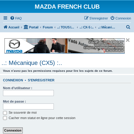
MAZDA FRENCH CLUB
FAQ
S’enregistrer
Connexion
R
Accueil
Portail
Forum
..: TOUS les Véhicules MAZDA :..
..: CX-5 :..
..: Mécanique (CX5) :..
e
c
h
e
..: Mécanique (CX5) :..
r
c
Vous n’avez pas les permissions requises pour lire les sujets de ce forum.
h
CONNEXION
•
S’ENREGISTRER
e
Nom d’utilisateur :
r
Mot de passe :
Se souvenir de moi
Cacher mon statut en ligne pour cette session