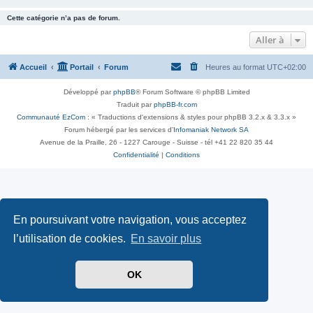
Cette catégorie n’a pas de forum.
Aller à
Accueil
Portail
Forum
Heures au format
UTC+02:00
Développé par
phpBB
® Forum Software © phpBB Limited
Traduit par
phpBB-fr.com
Communauté EzCom
: « Traductions d'extensions & styles pour phpBB 3.2.x & 3.3.x »
Forum hébergé par les services d’
Infomaniak Network SA
Avenue de la Praille, 26 - 1227 Carouge - Suisse - tél +41 22 820 35 44
Confidentialité
|
Conditions
En poursuivant votre navigation, vous acceptez
l’utilisation de cookies.
En savoir plus
OK