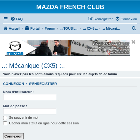
MAZDA FRENCH CLUB
FAQ
S’enregistrer
Connexion
R
Accueil
Portail
Forum
..: TOUS les Véhicules MAZDA :..
..: CX-5 :..
..: Mécanique (CX5) :..
e
c
h
e
..: Mécanique (CX5) :..
r
c
Vous n’avez pas les permissions requises pour lire les sujets de ce forum.
h
CONNEXION
•
S’ENREGISTRER
e
Nom d’utilisateur :
r
Mot de passe :
Se souvenir de moi
Cacher mon statut en ligne pour cette session