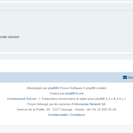
cette session
Nou
Développé par
phpBB
® Forum Software © phpBB Limited
Traduit par
phpBB-fr.com
Communauté EzCom
: « Traductions d'extensions & styles pour phpBB 3.2.x & 3.3.x »
Forum hébergé par les services d’
Infomaniak Network SA
Avenue de la Praille, 26 - 1227 Carouge - Suisse - tél +41 22 820 35 44
Confidentialité
|
Conditions