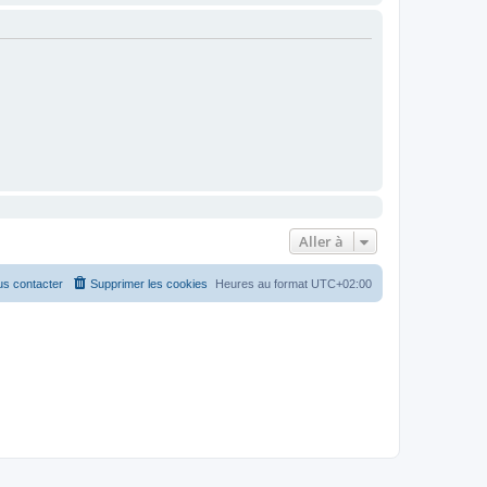
Aller à
s contacter
Supprimer les cookies
Heures au format
UTC+02:00