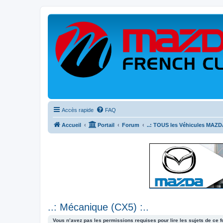
Accès rapide
FAQ
Accueil
Portail
Forum
..: TOUS les Véhicules MAZDA
..: Mécanique (CX5) :..
Vous n’avez pas les permissions requises pour lire les sujets de ce 