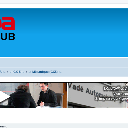
 :..
..: CX-5 :..
..: Mécanique (CX5) :..
forum.