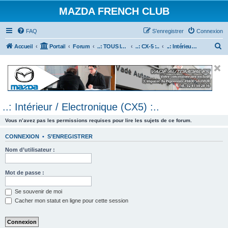
MAZDA FRENCH CLUB
FAQ
S’enregistrer
Connexion
R
Accueil
Portail
Forum
..: TOUS les Véhicules MAZDA :..
..: CX-5 :..
..: Intérieur / Electronique (CX5) :..
e
c
h
e
..: Intérieur / Electronique (CX5) :..
r
c
Vous n’avez pas les permissions requises pour lire les sujets de ce forum.
h
CONNEXION
•
S’ENREGISTRER
e
Nom d’utilisateur :
r
Mot de passe :
Se souvenir de moi
Cacher mon statut en ligne pour cette session