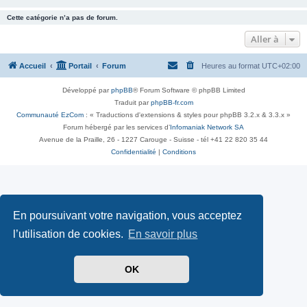
Cette catégorie n’a pas de forum.
Aller à
Accueil
Portail
Forum
Heures au format
UTC+02:00
Développé par
phpBB
® Forum Software © phpBB Limited
Traduit par
phpBB-fr.com
Communauté EzCom
: « Traductions d'extensions & styles pour phpBB 3.2.x & 3.3.x »
Forum hébergé par les services d’
Infomaniak Network SA
Avenue de la Praille, 26 - 1227 Carouge - Suisse - tél +41 22 820 35 44
Confidentialité
|
Conditions
En poursuivant votre navigation, vous acceptez
l’utilisation de cookies.
En savoir plus
OK