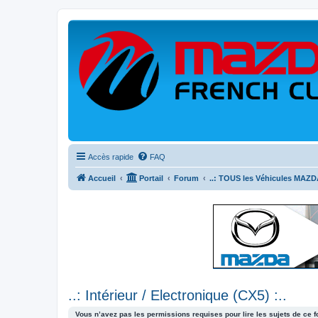
Accès rapide
FAQ
Accueil
Portail
Forum
..: TOUS les Véhicules MAZDA
..: Intérieur / Electronique (CX5) :..
Vous n’avez pas les permissions requises pour lire les sujets de ce 