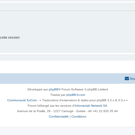
cette session
Nou
Développé par
phpBB
® Forum Software © phpBB Limited
Traduit par
phpBB-fr.com
Communauté EzCom
: « Traductions d'extensions & styles pour phpBB 3.2.x & 3.3.x »
Forum hébergé par les services d’
Infomaniak Network SA
Avenue de la Praille, 26 - 1227 Carouge - Suisse - tél +41 22 820 35 44
Confidentialité
|
Conditions