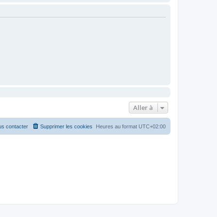
Aller à
s contacter
Supprimer les cookies
Heures au format
UTC+02:00