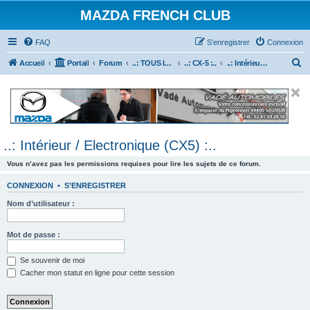
MAZDA FRENCH CLUB
FAQ
S’enregistrer
Connexion
R
Accueil
Portail
Forum
..: TOUS les Véhicules MAZDA :..
..: CX-5 :..
..: Intérieur / Electronique (CX5) :..
e
c
h
e
..: Intérieur / Electronique (CX5) :..
r
c
Vous n’avez pas les permissions requises pour lire les sujets de ce forum.
h
CONNEXION
•
S’ENREGISTRER
e
Nom d’utilisateur :
r
Mot de passe :
Se souvenir de moi
Cacher mon statut en ligne pour cette session