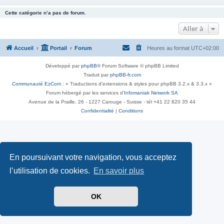
Cette catégorie n’a pas de forum.
Aller à
Accueil
Portail
Forum
Heures au format
UTC+02:00
Développé par
phpBB
® Forum Software © phpBB Limited
Traduit par
phpBB-fr.com
Communauté EzCom
: « Traductions d'extensions & styles pour phpBB 3.2.x & 3.3.x »
Forum hébergé par les services d’
Infomaniak Network SA
Avenue de la Praille, 26 - 1227 Carouge - Suisse - tél +41 22 820 35 44
Confidentialité
|
Conditions
En poursuivant votre navigation, vous acceptez
l’utilisation de cookies.
En savoir plus
OK