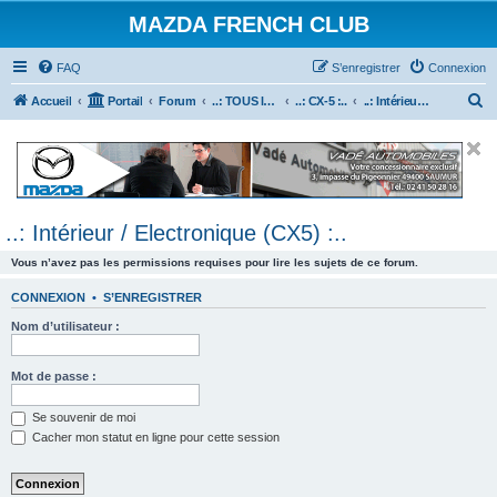
MAZDA FRENCH CLUB
FAQ
S’enregistrer
Connexion
R
Accueil
Portail
Forum
..: TOUS les Véhicules MAZDA :..
..: CX-5 :..
..: Intérieur / Electronique (CX5) :..
e
c
h
e
..: Intérieur / Electronique (CX5) :..
r
c
Vous n’avez pas les permissions requises pour lire les sujets de ce forum.
h
CONNEXION
•
S’ENREGISTRER
e
Nom d’utilisateur :
r
Mot de passe :
Se souvenir de moi
Cacher mon statut en ligne pour cette session