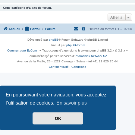
Cette catégorie n’a pas de forum.
Aller à
Accueil
Portail
Forum
Heures au format
UTC+02:00
Développé par
phpBB
® Forum Software © phpBB Limited
Traduit par
phpBB-fr.com
Communauté EzCom
: « Traductions d'extensions & styles pour phpBB 3.2.x & 3.3.x »
Forum hébergé par les services d’
Infomaniak Network SA
Avenue de la Praille, 26 - 1227 Carouge - Suisse - tél +41 22 820 35 44
Confidentialité
|
Conditions
En poursuivant votre navigation, vous acceptez
l’utilisation de cookies.
En savoir plus
OK