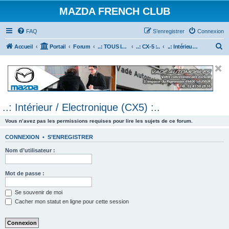
MAZDA FRENCH CLUB
FAQ
S’enregistrer
Connexion
R
Accueil
Portail
Forum
..: TOUS les Véhicules MAZDA :..
..: CX-5 :..
..: Intérieur / Electronique (CX5) :..
e
c
h
e
..: Intérieur / Electronique (CX5) :..
r
c
Vous n’avez pas les permissions requises pour lire les sujets de ce forum.
h
CONNEXION
•
S’ENREGISTRER
e
Nom d’utilisateur :
r
Mot de passe :
Se souvenir de moi
Cacher mon statut en ligne pour cette session