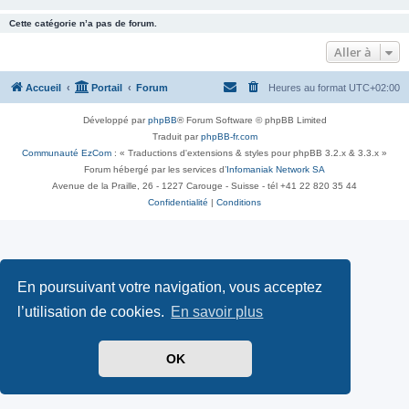
Cette catégorie n’a pas de forum.
Aller à
Accueil
Portail
Forum
Heures au format
UTC+02:00
Développé par
phpBB
® Forum Software © phpBB Limited
Traduit par
phpBB-fr.com
Communauté EzCom
: « Traductions d'extensions & styles pour phpBB 3.2.x & 3.3.x »
Forum hébergé par les services d’
Infomaniak Network SA
Avenue de la Praille, 26 - 1227 Carouge - Suisse - tél +41 22 820 35 44
Confidentialité
|
Conditions
En poursuivant votre navigation, vous acceptez
l’utilisation de cookies.
En savoir plus
OK