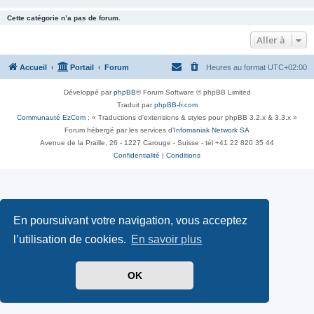
Cette catégorie n’a pas de forum.
Aller à
Accueil
Portail
Forum
Heures au format
UTC+02:00
Développé par
phpBB
® Forum Software © phpBB Limited
Traduit par
phpBB-fr.com
Communauté EzCom
: « Traductions d'extensions & styles pour phpBB 3.2.x & 3.3.x »
Forum hébergé par les services d’
Infomaniak Network SA
Avenue de la Praille, 26 - 1227 Carouge - Suisse - tél +41 22 820 35 44
Confidentialité
|
Conditions
En poursuivant votre navigation, vous acceptez
l’utilisation de cookies.
En savoir plus
OK