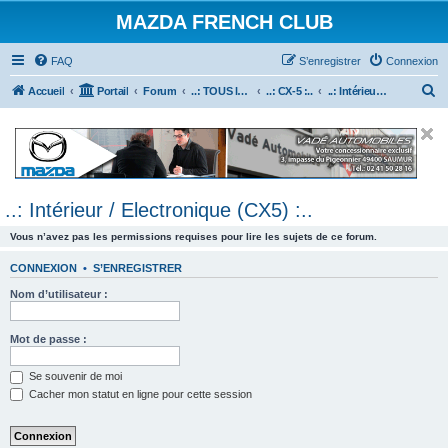
MAZDA FRENCH CLUB
FAQ
S’enregistrer
Connexion
R
Accueil
Portail
Forum
..: TOUS les Véhicules MAZDA :..
..: CX-5 :..
..: Intérieur / Electronique (CX5) :..
e
c
h
e
..: Intérieur / Electronique (CX5) :..
r
c
Vous n’avez pas les permissions requises pour lire les sujets de ce forum.
h
CONNEXION
•
S’ENREGISTRER
e
Nom d’utilisateur :
r
Mot de passe :
Se souvenir de moi
Cacher mon statut en ligne pour cette session