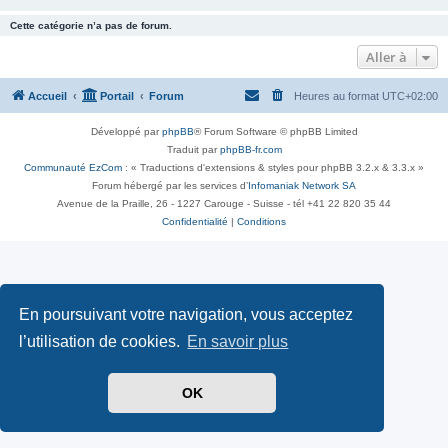
Cette catégorie n’a pas de forum.
Aller à
Accueil
Portail
Forum
Heures au format
UTC+02:00
Développé par
phpBB
® Forum Software © phpBB Limited
Traduit par
phpBB-fr.com
Communauté EzCom
: « Traductions d'extensions & styles pour phpBB 3.2.x & 3.3.x »
Forum hébergé par les services d’
Infomaniak Network SA
Avenue de la Praille, 26 - 1227 Carouge - Suisse - tél +41 22 820 35 44
Confidentialité
|
Conditions
En poursuivant votre navigation, vous acceptez
l’utilisation de cookies.
En savoir plus
OK