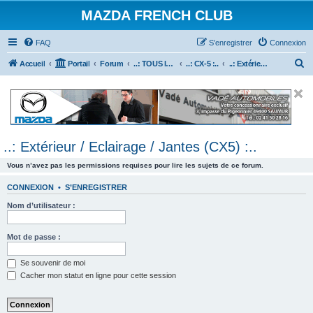
MAZDA FRENCH CLUB
FAQ
S’enregistrer
Connexion
R
Accueil
Portail
Forum
..: TOUS les Véhicules MAZDA :..
..: CX-5 :..
..: Extérieur / Eclairage / Jantes (CX5) :..
e
c
h
e
..: Extérieur / Eclairage / Jantes (CX5) :..
r
c
Vous n’avez pas les permissions requises pour lire les sujets de ce forum.
h
CONNEXION
•
S’ENREGISTRER
e
Nom d’utilisateur :
r
Mot de passe :
Se souvenir de moi
Cacher mon statut en ligne pour cette session