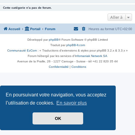
Cette catégorie n’a pas de forum.
Aller à
Accueil
Portail
Forum
Heures au format
UTC+02:00
Développé par
phpBB
® Forum Software © phpBB Limited
Traduit par
phpBB-fr.com
Communauté EzCom
: « Traductions d'extensions & styles pour phpBB 3.2.x & 3.3.x »
Forum hébergé par les services d’
Infomaniak Network SA
Avenue de la Praille, 26 - 1227 Carouge - Suisse - tél +41 22 820 35 44
Confidentialité
|
Conditions
En poursuivant votre navigation, vous acceptez
l’utilisation de cookies.
En savoir plus
OK