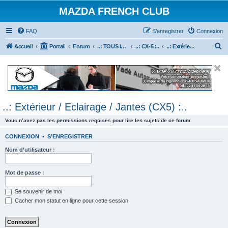
MAZDA FRENCH CLUB
FAQ
S’enregistrer
Connexion
R
Accueil
Portail
Forum
..: TOUS les Véhicules MAZDA :..
..: CX-5 :..
..: Extérieur / Eclairage / Jantes (CX5) :..
e
c
h
e
..: Extérieur / Eclairage / Jantes (CX5) :..
r
c
Vous n’avez pas les permissions requises pour lire les sujets de ce forum.
h
CONNEXION
•
S’ENREGISTRER
e
Nom d’utilisateur :
r
Mot de passe :
Se souvenir de moi
Cacher mon statut en ligne pour cette session