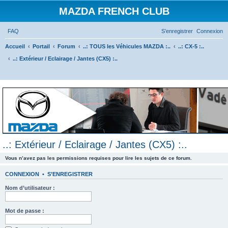
MAZDA FRENCH CLUB
FAQ
S’enregistrer
Connexion
Accueil
Portail
Forum
..: TOUS les Véhicules MAZDA :..
..: CX-5 :..
..: Extérieur / Eclairage / Jantes (CX5) :..
R
e
c
h
e
r
..: Extérieur / Eclairage / Jantes (CX5) :..
c
h
Vous n’avez pas les permissions requises pour lire les sujets de ce forum.
e
CONNEXION
•
S’ENREGISTRER
r
Nom d’utilisateur :
Mot de passe :