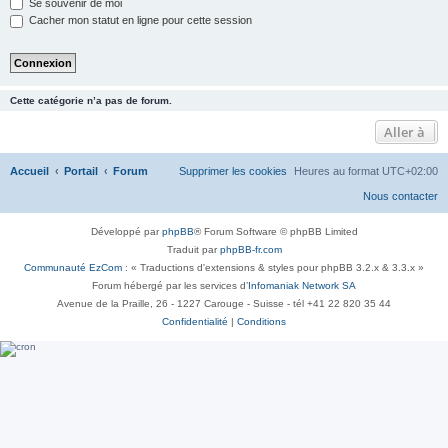
Se souvenir de moi
Cacher mon statut en ligne pour cette session
Cette catégorie n’a pas de forum.
Aller à
Accueil
Portail
Forum
Supprimer les cookies
Heures au format
UTC+02:00
Nous contacter
Développé par
phpBB
® Forum Software © phpBB Limited
Traduit par
phpBB-fr.com
Communauté EzCom
: « Traductions d'extensions & styles pour phpBB 3.2.x & 3.3.x »
Forum hébergé par les services d’
Infomaniak Network SA
Avenue de la Praille, 26 - 1227 Carouge - Suisse - tél +41 22 820 35 44
Confidentialité
|
Conditions