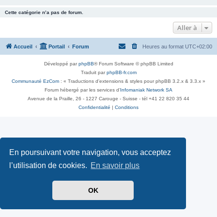
Cette catégorie n’a pas de forum.
Aller à
Accueil
Portail
Forum
Heures au format
UTC+02:00
Développé par
phpBB
® Forum Software © phpBB Limited
Traduit par
phpBB-fr.com
Communauté EzCom
: « Traductions d'extensions & styles pour phpBB 3.2.x & 3.3.x »
Forum hébergé par les services d’
Infomaniak Network SA
Avenue de la Praille, 26 - 1227 Carouge - Suisse - tél +41 22 820 35 44
Confidentialité
|
Conditions
En poursuivant votre navigation, vous acceptez
l’utilisation de cookies.
En savoir plus
OK