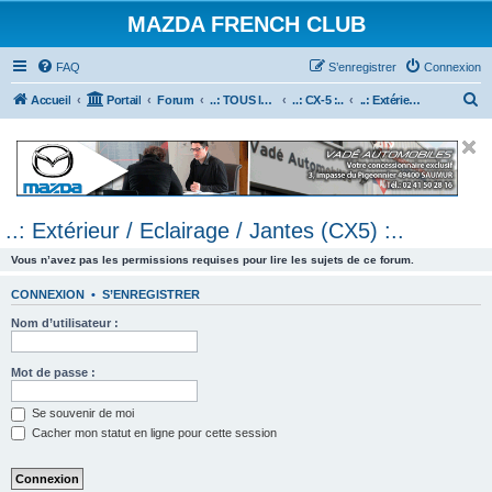
MAZDA FRENCH CLUB
FAQ
S’enregistrer
Connexion
R
Accueil
Portail
Forum
..: TOUS les Véhicules MAZDA :..
..: CX-5 :..
..: Extérieur / Eclairage / Jantes (CX5) :..
e
c
h
e
..: Extérieur / Eclairage / Jantes (CX5) :..
r
c
Vous n’avez pas les permissions requises pour lire les sujets de ce forum.
h
CONNEXION
•
S’ENREGISTRER
e
Nom d’utilisateur :
r
Mot de passe :
Se souvenir de moi
Cacher mon statut en ligne pour cette session