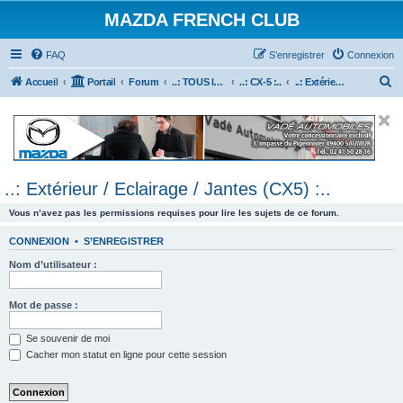
MAZDA FRENCH CLUB
FAQ
S’enregistrer
Connexion
R
Accueil
Portail
Forum
..: TOUS les Véhicules MAZDA :..
..: CX-5 :..
..: Extérieur / Eclairage / Jantes (CX5) :..
e
c
h
e
..: Extérieur / Eclairage / Jantes (CX5) :..
r
c
Vous n’avez pas les permissions requises pour lire les sujets de ce forum.
h
CONNEXION
•
S’ENREGISTRER
e
Nom d’utilisateur :
r
Mot de passe :
Se souvenir de moi
Cacher mon statut en ligne pour cette session