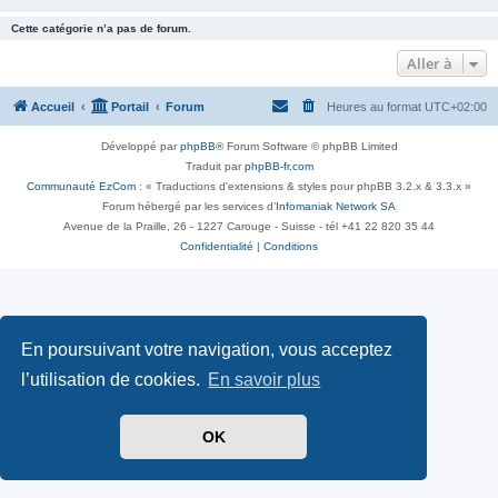
Cette catégorie n’a pas de forum.
Aller à
Accueil
Portail
Forum
Heures au format
UTC+02:00
Développé par
phpBB
® Forum Software © phpBB Limited
Traduit par
phpBB-fr.com
Communauté EzCom
: « Traductions d'extensions & styles pour phpBB 3.2.x & 3.3.x »
Forum hébergé par les services d’
Infomaniak Network SA
Avenue de la Praille, 26 - 1227 Carouge - Suisse - tél +41 22 820 35 44
Confidentialité
|
Conditions
En poursuivant votre navigation, vous acceptez
l’utilisation de cookies.
En savoir plus
OK