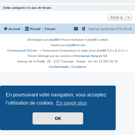
Cette catégorie n’a pas de forum.
Aller à
Accueil
Portail
Forum
Heures au format
UTC+02:00
Développé par
phpBB
® Forum Software © phpBB Limited
Traduit par
phpBB-fr.com
Communauté EzCom
: « Traductions d'extensions & styles pour phpBB 3.2.x & 3.3.x »
Forum hébergé par les services d’
Infomaniak Network SA
Avenue de la Praille, 26 - 1227 Carouge - Suisse - tél +41 22 820 35 44
Confidentialité
|
Conditions
En poursuivant votre navigation, vous acceptez
l’utilisation de cookies.
En savoir plus
OK