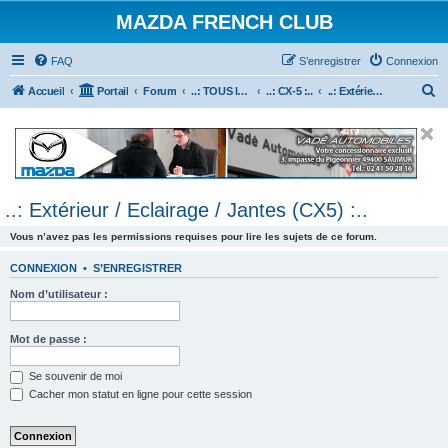
MAZDA FRENCH CLUB
FAQ
S’enregistrer
Connexion
R
Accueil
Portail
Forum
..: TOUS les Véhicules MAZDA :..
..: CX-5 :..
..: Extérieur / Eclairage / Jantes (CX5) :..
e
c
h
e
..: Extérieur / Eclairage / Jantes (CX5) :..
r
c
Vous n’avez pas les permissions requises pour lire les sujets de ce forum.
h
CONNEXION
•
S’ENREGISTRER
e
Nom d’utilisateur :
r
Mot de passe :
Se souvenir de moi
Cacher mon statut en ligne pour cette session