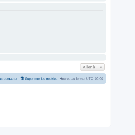
Aller à
s contacter
Supprimer les cookies
Heures au format
UTC+02:00