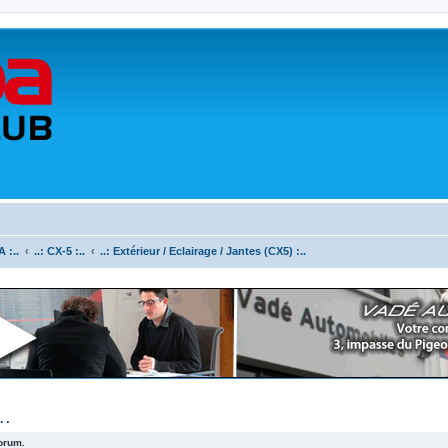
 :..
..: CX-5 :..
..: Extérieur / Eclairage / Jantes (CX5) :..
..
forum.