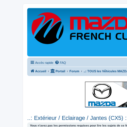
Accès rapide
FAQ
Accueil
Portail
Forum
..: TOUS les Véhicules MAZDA
..: Extérieur / Eclairage / Jantes (CX5) :
Vous n’avez pas les permissions requises pour lire les sujets de ce 