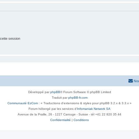
cette session
Nou
Développé par
phpBB
® Forum Software © phpBB Limited
Traduit par
phpBB-fr.com
Communauté EzCom
: « Traductions d'extensions & styles pour phpBB 3.2.x & 3.3.x »
Forum hébergé par les services d’
Infomaniak Network SA
Avenue de la Praille, 26 - 1227 Carouge - Suisse - tél +41 22 820 35 44
Confidentialité
|
Conditions