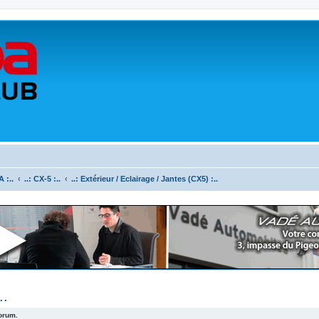
 :..
..: CX-5 :..
..: Extérieur / Eclairage / Jantes (CX5) :..
..
forum.