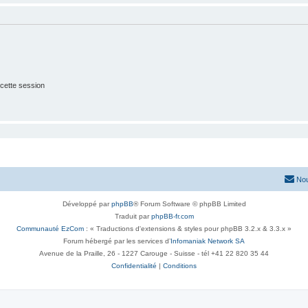
cette session
Nou
Développé par
phpBB
® Forum Software © phpBB Limited
Traduit par
phpBB-fr.com
Communauté EzCom
: « Traductions d'extensions & styles pour phpBB 3.2.x & 3.3.x »
Forum hébergé par les services d’
Infomaniak Network SA
Avenue de la Praille, 26 - 1227 Carouge - Suisse - tél +41 22 820 35 44
Confidentialité
|
Conditions