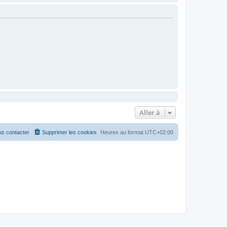
Aller à
s contacter
Supprimer les cookies
Heures au format
UTC+02:00