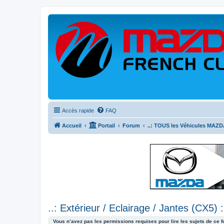
Accès rapide
FAQ
Accueil
Portail
Forum
..: TOUS les Véhicules MAZDA
..: Extérieur / Eclairage / Jantes (CX5) :
Vous n’avez pas les permissions requises pour lire les sujets de ce 