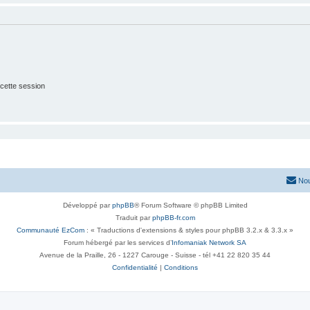
cette session
Nou
Développé par
phpBB
® Forum Software © phpBB Limited
Traduit par
phpBB-fr.com
Communauté EzCom
: « Traductions d'extensions & styles pour phpBB 3.2.x & 3.3.x »
Forum hébergé par les services d’
Infomaniak Network SA
Avenue de la Praille, 26 - 1227 Carouge - Suisse - tél +41 22 820 35 44
Confidentialité
|
Conditions