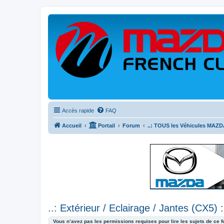
Accès rapide
FAQ
Accueil
Portail
Forum
..: TOUS les Véhicules MAZDA
..: Extérieur / Eclairage / Jantes (CX5) :
Vous n’avez pas les permissions requises pour lire les sujets de ce 