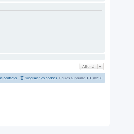
Aller à
s contacter
Supprimer les cookies
Heures au format
UTC+02:00