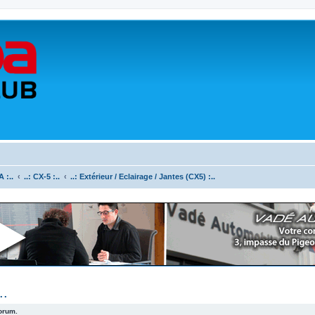
 :..
..: CX-5 :..
..: Extérieur / Eclairage / Jantes (CX5) :..
..
forum.