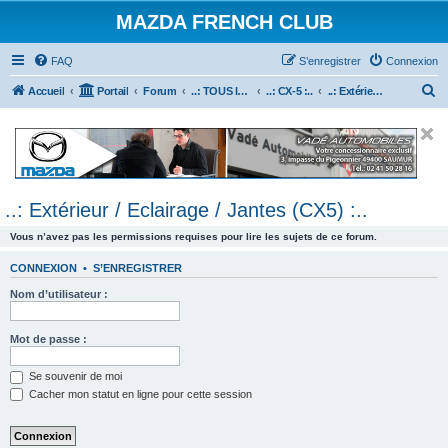
MAZDA FRENCH CLUB
FAQ
S’enregistrer
Connexion
R
Accueil
Portail
Forum
..: TOUS les Véhicules MAZDA :..
..: CX-5 :..
..: Extérieur / Eclairage / Jantes (CX5) :..
e
c
h
e
..: Extérieur / Eclairage / Jantes (CX5) :..
r
c
Vous n’avez pas les permissions requises pour lire les sujets de ce forum.
h
CONNEXION
•
S’ENREGISTRER
e
Nom d’utilisateur :
r
Mot de passe :
Se souvenir de moi
Cacher mon statut en ligne pour cette session