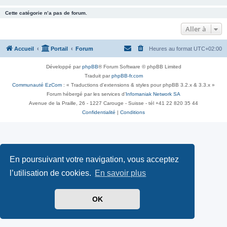
Cette catégorie n’a pas de forum.
Aller à
Accueil
Portail
Forum
Heures au format
UTC+02:00
Développé par
phpBB
® Forum Software © phpBB Limited
Traduit par
phpBB-fr.com
Communauté EzCom
: « Traductions d'extensions & styles pour phpBB 3.2.x & 3.3.x »
Forum hébergé par les services d’
Infomaniak Network SA
Avenue de la Praille, 26 - 1227 Carouge - Suisse - tél +41 22 820 35 44
Confidentialité
|
Conditions
En poursuivant votre navigation, vous acceptez
l’utilisation de cookies.
En savoir plus
OK