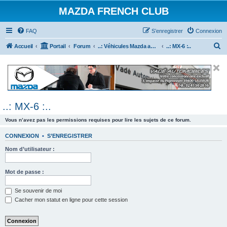
MAZDA FRENCH CLUB
FAQ
S’enregistrer
Connexion
R
Accueil
Portail
Forum
..: Véhicules Mazda ancien (<2003) :..
..: MX-6 :..
e
c
h
e
..: MX-6 :..
r
c
Vous n’avez pas les permissions requises pour lire les sujets de ce forum.
h
CONNEXION
•
S’ENREGISTRER
e
Nom d’utilisateur :
r
Mot de passe :
Se souvenir de moi
Cacher mon statut en ligne pour cette session