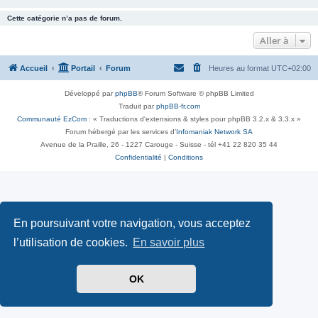
Cette catégorie n’a pas de forum.
Aller à
Accueil
Portail
Forum
Heures au format
UTC+02:00
Développé par
phpBB
® Forum Software © phpBB Limited
Traduit par
phpBB-fr.com
Communauté EzCom
: « Traductions d'extensions & styles pour phpBB 3.2.x & 3.3.x »
Forum hébergé par les services d’
Infomaniak Network SA
Avenue de la Praille, 26 - 1227 Carouge - Suisse - tél +41 22 820 35 44
Confidentialité
|
Conditions
En poursuivant votre navigation, vous acceptez
l’utilisation de cookies.
En savoir plus
OK