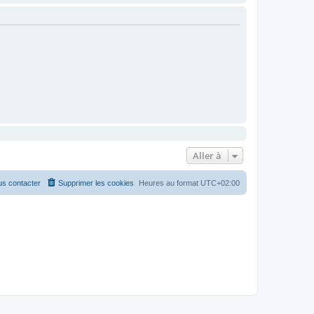
Aller à
s contacter
Supprimer les cookies
Heures au format
UTC+02:00