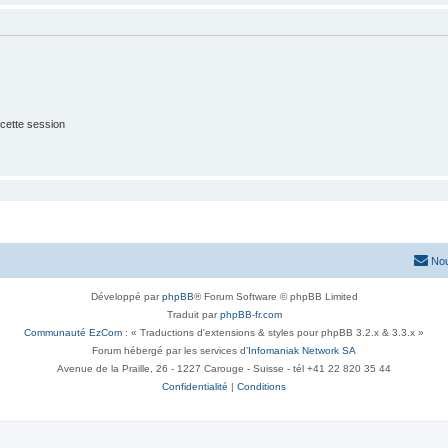
cette session
Nou
Développé par
phpBB
® Forum Software © phpBB Limited
Traduit par
phpBB-fr.com
Communauté EzCom
: « Traductions d'extensions & styles pour phpBB 3.2.x & 3.3.x »
Forum hébergé par les services d’
Infomaniak Network SA
Avenue de la Praille, 26 - 1227 Carouge - Suisse - tél +41 22 820 35 44
Confidentialité
|
Conditions