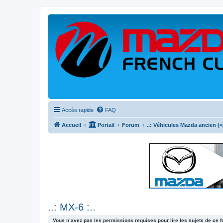
Accès rapide
FAQ
Accueil
Portail
Forum
..: Véhicules Mazda ancien (<2
..: MX-6 :..
Vous n’avez pas les permissions requises pour lire les sujets de ce 