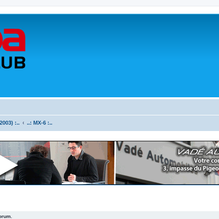
003) :..
..: MX-6 :..
forum.