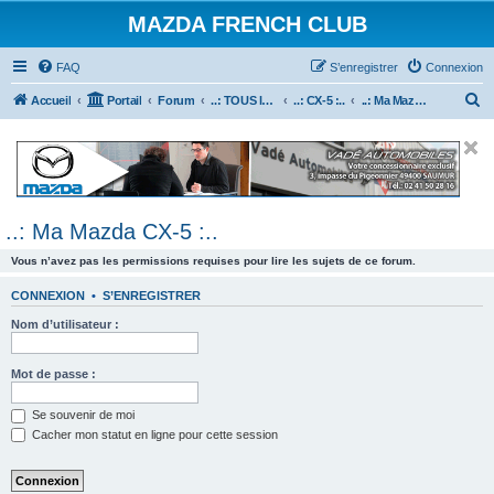
MAZDA FRENCH CLUB
FAQ
S’enregistrer
Connexion
R
Accueil
Portail
Forum
..: TOUS les Véhicules MAZDA :..
..: CX-5 :..
..: Ma Mazda CX-5 :..
e
c
h
e
..: Ma Mazda CX-5 :..
r
c
Vous n’avez pas les permissions requises pour lire les sujets de ce forum.
h
CONNEXION
•
S’ENREGISTRER
e
Nom d’utilisateur :
r
Mot de passe :
Se souvenir de moi
Cacher mon statut en ligne pour cette session