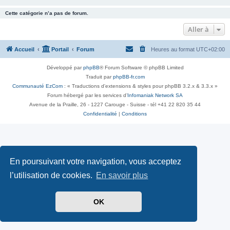
Cette catégorie n’a pas de forum.
Aller à
Accueil
Portail
Forum
Heures au format
UTC+02:00
Développé par
phpBB
® Forum Software © phpBB Limited
Traduit par
phpBB-fr.com
Communauté EzCom
: « Traductions d'extensions & styles pour phpBB 3.2.x & 3.3.x »
Forum hébergé par les services d’
Infomaniak Network SA
Avenue de la Praille, 26 - 1227 Carouge - Suisse - tél +41 22 820 35 44
Confidentialité
|
Conditions
En poursuivant votre navigation, vous acceptez
l’utilisation de cookies.
En savoir plus
OK