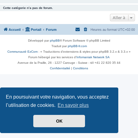
Cette catégorie n’a pas de forum.
Aller à
Accueil
Portail
Forum
Heures au format
UTC+02:00
Développé par
phpBB
® Forum Software © phpBB Limited
Traduit par
phpBB-fr.com
Communauté EzCom
: « Traductions d'extensions & styles pour phpBB 3.2.x & 3.3.x »
Forum hébergé par les services d’
Infomaniak Network SA
Avenue de la Praille, 26 - 1227 Carouge - Suisse - tél +41 22 820 35 44
Confidentialité
|
Conditions
En poursuivant votre navigation, vous acceptez
l’utilisation de cookies.
En savoir plus
OK