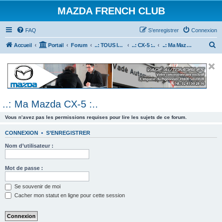
MAZDA FRENCH CLUB
FAQ
S’enregistrer
Connexion
R
Accueil
Portail
Forum
..: TOUS les Véhicules MAZDA :..
..: CX-5 :..
..: Ma Mazda CX-5 :..
e
c
h
e
..: Ma Mazda CX-5 :..
r
c
Vous n’avez pas les permissions requises pour lire les sujets de ce forum.
h
CONNEXION
•
S’ENREGISTRER
e
Nom d’utilisateur :
r
Mot de passe :
Se souvenir de moi
Cacher mon statut en ligne pour cette session