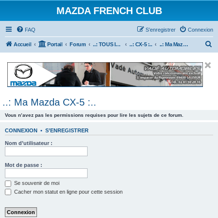
MAZDA FRENCH CLUB
FAQ
S’enregistrer
Connexion
R
Accueil
Portail
Forum
..: TOUS les Véhicules MAZDA :..
..: CX-5 :..
..: Ma Mazda CX-5 :..
e
c
h
e
..: Ma Mazda CX-5 :..
r
c
Vous n’avez pas les permissions requises pour lire les sujets de ce forum.
h
CONNEXION
•
S’ENREGISTRER
e
Nom d’utilisateur :
r
Mot de passe :
Se souvenir de moi
Cacher mon statut en ligne pour cette session