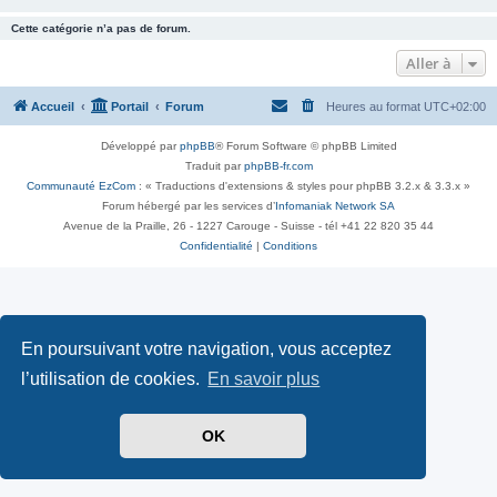
Cette catégorie n’a pas de forum.
Aller à
Accueil
Portail
Forum
Heures au format
UTC+02:00
Développé par
phpBB
® Forum Software © phpBB Limited
Traduit par
phpBB-fr.com
Communauté EzCom
: « Traductions d'extensions & styles pour phpBB 3.2.x & 3.3.x »
Forum hébergé par les services d’
Infomaniak Network SA
Avenue de la Praille, 26 - 1227 Carouge - Suisse - tél +41 22 820 35 44
Confidentialité
|
Conditions
En poursuivant votre navigation, vous acceptez
l’utilisation de cookies.
En savoir plus
OK