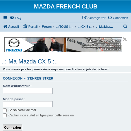
MAZDA FRENCH CLUB
FAQ
S’enregistrer
Connexion
R
Accueil
Portail
Forum
..: TOUS les Véhicules MAZDA :..
..: CX-5 :..
..: Ma Mazda CX-5 :..
e
c
h
e
..: Ma Mazda CX-5 :..
r
c
Vous n’avez pas les permissions requises pour lire les sujets de ce forum.
h
CONNEXION
•
S’ENREGISTRER
e
Nom d’utilisateur :
r
Mot de passe :
Se souvenir de moi
Cacher mon statut en ligne pour cette session