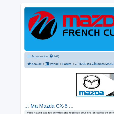
Accès rapide
FAQ
Accueil
Portail
Forum
..: TOUS les Véhicules MAZDA
..: Ma Mazda CX-5 :..
Vous n’avez pas les permissions requises pour lire les sujets de ce 