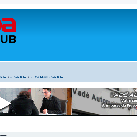
 :..
..: CX-5 :..
..: Ma Mazda CX-5 :..
forum.