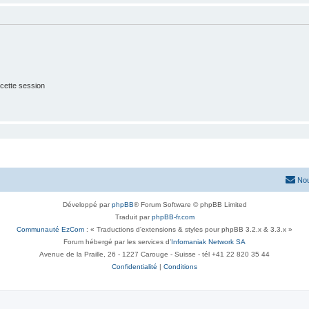
cette session
Nou
Développé par
phpBB
® Forum Software © phpBB Limited
Traduit par
phpBB-fr.com
Communauté EzCom
: « Traductions d'extensions & styles pour phpBB 3.2.x & 3.3.x »
Forum hébergé par les services d’
Infomaniak Network SA
Avenue de la Praille, 26 - 1227 Carouge - Suisse - tél +41 22 820 35 44
Confidentialité
|
Conditions