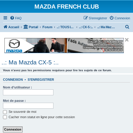
MAZDA FRENCH CLUB
FAQ
S’enregistrer
Connexion
R
Accueil
Portail
Forum
..: TOUS les Véhicules MAZDA :..
..: CX-5 :..
..: Ma Mazda CX-5 :..
e
c
h
e
..: Ma Mazda CX-5 :..
r
c
Vous n’avez pas les permissions requises pour lire les sujets de ce forum.
h
CONNEXION
•
S’ENREGISTRER
e
Nom d’utilisateur :
r
Mot de passe :
Se souvenir de moi
Cacher mon statut en ligne pour cette session