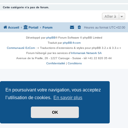
Cette catégorie n’a pas de forum.
Aller à
Accueil
Portail
Forum
Heures au format
UTC+02:00
Développé par
phpBB
® Forum Software © phpBB Limited
Traduit par
phpBB-fr.com
Communauté EzCom
: « Traductions d'extensions & styles pour phpBB 3.2.x & 3.3.x »
Forum hébergé par les services d’
Infomaniak Network SA
Avenue de la Praille, 26 - 1227 Carouge - Suisse - tél +41 22 820 35 44
Confidentialité
|
Conditions
En poursuivant votre navigation, vous acceptez
l’utilisation de cookies.
En savoir plus
OK