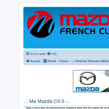
Accès rapide
FAQ
Accueil
Portail
Forum
..: TOUS les Véhicules MAZDA
..: Ma Mazda CX-5 :..
Vous n’avez pas les permissions requises pour lire les sujets de ce 