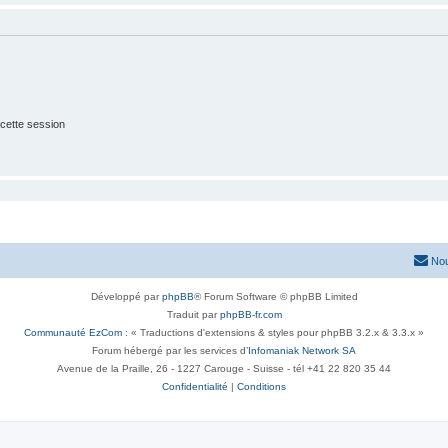
cette session
Nou
Développé par
phpBB
® Forum Software © phpBB Limited
Traduit par
phpBB-fr.com
Communauté EzCom
: « Traductions d'extensions & styles pour phpBB 3.2.x & 3.3.x »
Forum hébergé par les services d’
Infomaniak Network SA
Avenue de la Praille, 26 - 1227 Carouge - Suisse - tél +41 22 820 35 44
Confidentialité
|
Conditions