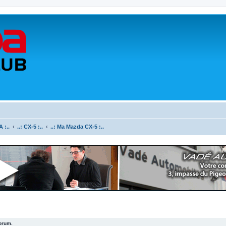
 :..
..: CX-5 :..
..: Ma Mazda CX-5 :..
forum.