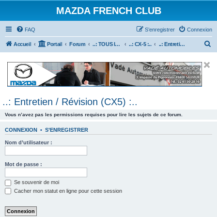
MAZDA FRENCH CLUB
FAQ
S’enregistrer
Connexion
R
Accueil
Portail
Forum
..: TOUS les Véhicules MAZDA :..
..: CX-5 :..
..: Entretien / Révision (CX5) :..
e
c
h
e
..: Entretien / Révision (CX5) :..
r
c
Vous n’avez pas les permissions requises pour lire les sujets de ce forum.
h
CONNEXION
•
S’ENREGISTRER
e
Nom d’utilisateur :
r
Mot de passe :
Se souvenir de moi
Cacher mon statut en ligne pour cette session