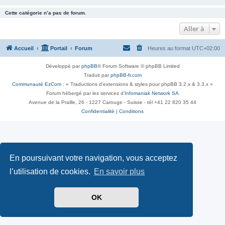
Cette catégorie n’a pas de forum.
Aller à
Accueil
Portail
Forum
Heures au format
UTC+02:00
Développé par
phpBB
® Forum Software © phpBB Limited
Traduit par
phpBB-fr.com
Communauté EzCom
: « Traductions d'extensions & styles pour phpBB 3.2.x & 3.3.x »
Forum hébergé par les services d’
Infomaniak Network SA
Avenue de la Praille, 26 - 1227 Carouge - Suisse - tél +41 22 820 35 44
Confidentialité
|
Conditions
En poursuivant votre navigation, vous acceptez
l’utilisation de cookies.
En savoir plus
OK