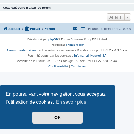
Cette catégorie n’a pas de forum.
Aller à
Accueil
Portail
Forum
Heures au format
UTC+02:00
Développé par
phpBB
® Forum Software © phpBB Limited
Traduit par
phpBB-fr.com
Communauté EzCom
: « Traductions d'extensions & styles pour phpBB 3.2.x & 3.3.x »
Forum hébergé par les services d’
Infomaniak Network SA
Avenue de la Praille, 26 - 1227 Carouge - Suisse - tél +41 22 820 35 44
Confidentialité
|
Conditions
En poursuivant votre navigation, vous acceptez
l’utilisation de cookies.
En savoir plus
OK