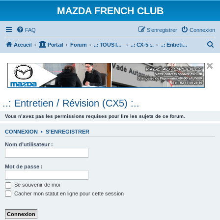
MAZDA FRENCH CLUB
FAQ
S’enregistrer
Connexion
R
Accueil
Portail
Forum
..: TOUS les Véhicules MAZDA :..
..: CX-5 :..
..: Entretien / Révision (CX5) :..
e
c
h
e
..: Entretien / Révision (CX5) :..
r
c
Vous n’avez pas les permissions requises pour lire les sujets de ce forum.
h
CONNEXION
•
S’ENREGISTRER
e
Nom d’utilisateur :
r
Mot de passe :
Se souvenir de moi
Cacher mon statut en ligne pour cette session