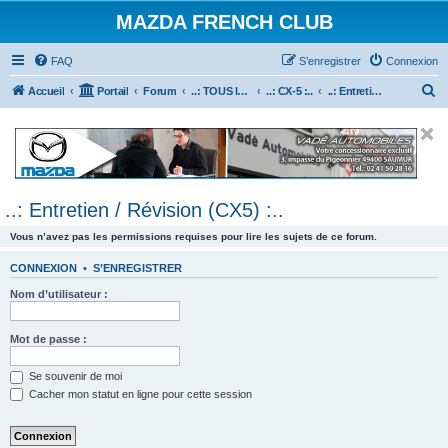
MAZDA FRENCH CLUB
FAQ
S’enregistrer
Connexion
R
Accueil
Portail
Forum
..: TOUS les Véhicules MAZDA :..
..: CX-5 :..
..: Entretien / Révision (CX5) :..
e
c
h
e
..: Entretien / Révision (CX5) :..
r
c
Vous n’avez pas les permissions requises pour lire les sujets de ce forum.
h
CONNEXION
•
S’ENREGISTRER
e
Nom d’utilisateur :
r
Mot de passe :
Se souvenir de moi
Cacher mon statut en ligne pour cette session