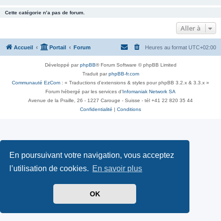
Cette catégorie n’a pas de forum.
Aller à
Accueil
Portail
Forum
Heures au format
UTC+02:00
Développé par
phpBB
® Forum Software © phpBB Limited
Traduit par
phpBB-fr.com
Communauté EzCom
: « Traductions d'extensions & styles pour phpBB 3.2.x & 3.3.x »
Forum hébergé par les services d’
Infomaniak Network SA
Avenue de la Praille, 26 - 1227 Carouge - Suisse - tél +41 22 820 35 44
Confidentialité
|
Conditions
En poursuivant votre navigation, vous acceptez
l’utilisation de cookies.
En savoir plus
OK