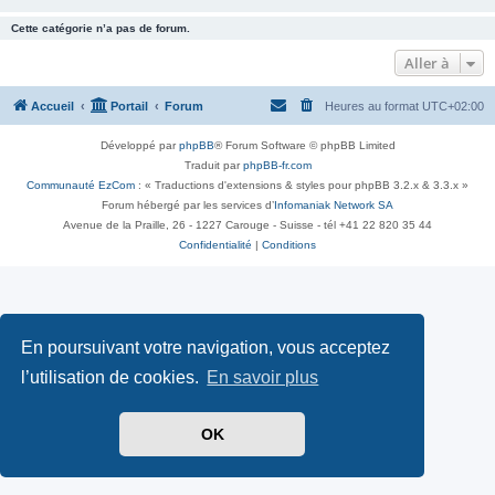
Cette catégorie n’a pas de forum.
Aller à
Accueil
Portail
Forum
Heures au format
UTC+02:00
Développé par
phpBB
® Forum Software © phpBB Limited
Traduit par
phpBB-fr.com
Communauté EzCom
: « Traductions d'extensions & styles pour phpBB 3.2.x & 3.3.x »
Forum hébergé par les services d’
Infomaniak Network SA
Avenue de la Praille, 26 - 1227 Carouge - Suisse - tél +41 22 820 35 44
Confidentialité
|
Conditions
En poursuivant votre navigation, vous acceptez
l’utilisation de cookies.
En savoir plus
OK