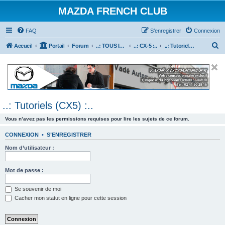
MAZDA FRENCH CLUB
FAQ
S’enregistrer
Connexion
R
Accueil
Portail
Forum
..: TOUS les Véhicules MAZDA :..
..: CX-5 :..
..: Tutoriels (CX5) :..
e
c
h
e
..: Tutoriels (CX5) :..
r
c
Vous n’avez pas les permissions requises pour lire les sujets de ce forum.
h
CONNEXION
•
S’ENREGISTRER
e
Nom d’utilisateur :
r
Mot de passe :
Se souvenir de moi
Cacher mon statut en ligne pour cette session