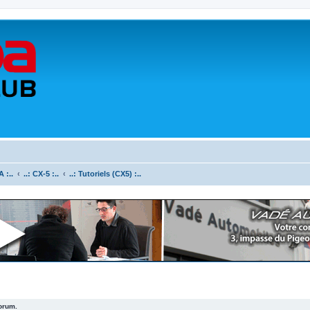
 :..
..: CX-5 :..
..: Tutoriels (CX5) :..
forum.