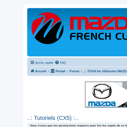
Accès rapide
FAQ
Accueil
Portail
Forum
..: TOUS les Véhicules MAZDA
..: Tutoriels (CX5) :..
Vous n’avez pas les permissions requises pour lire les sujets de ce 