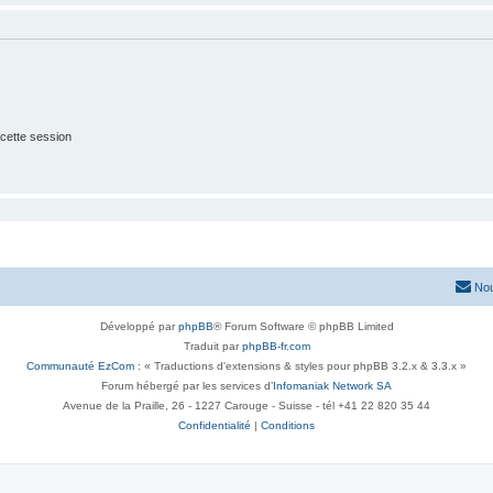
cette session
Nou
Développé par
phpBB
® Forum Software © phpBB Limited
Traduit par
phpBB-fr.com
Communauté EzCom
: « Traductions d'extensions & styles pour phpBB 3.2.x & 3.3.x »
Forum hébergé par les services d’
Infomaniak Network SA
Avenue de la Praille, 26 - 1227 Carouge - Suisse - tél +41 22 820 35 44
Confidentialité
|
Conditions