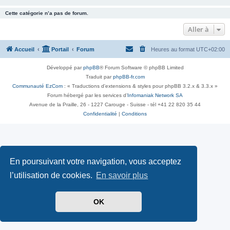
Cette catégorie n’a pas de forum.
Aller à
Accueil
Portail
Forum
Heures au format
UTC+02:00
Développé par
phpBB
® Forum Software © phpBB Limited
Traduit par
phpBB-fr.com
Communauté EzCom
: « Traductions d'extensions & styles pour phpBB 3.2.x & 3.3.x »
Forum hébergé par les services d’
Infomaniak Network SA
Avenue de la Praille, 26 - 1227 Carouge - Suisse - tél +41 22 820 35 44
Confidentialité
|
Conditions
En poursuivant votre navigation, vous acceptez
l’utilisation de cookies.
En savoir plus
OK