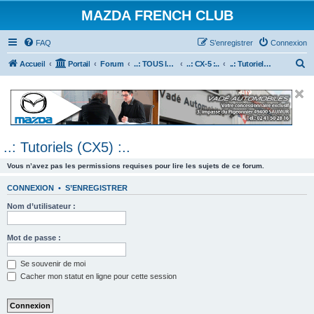
MAZDA FRENCH CLUB
FAQ
S’enregistrer
Connexion
R
Accueil
Portail
Forum
..: TOUS les Véhicules MAZDA :..
..: CX-5 :..
..: Tutoriels (CX5) :..
e
c
h
e
..: Tutoriels (CX5) :..
r
c
Vous n’avez pas les permissions requises pour lire les sujets de ce forum.
h
CONNEXION
•
S’ENREGISTRER
e
Nom d’utilisateur :
r
Mot de passe :
Se souvenir de moi
Cacher mon statut en ligne pour cette session