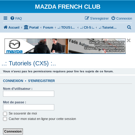
MAZDA FRENCH CLUB
FAQ
S’enregistrer
Connexion
R
Accueil
Portail
Forum
..: TOUS les Véhicules MAZDA :..
..: CX-5 :..
..: Tutoriels (CX5) :..
e
c
h
e
..: Tutoriels (CX5) :..
r
c
Vous n’avez pas les permissions requises pour lire les sujets de ce forum.
h
CONNEXION
•
S’ENREGISTRER
e
Nom d’utilisateur :
r
Mot de passe :
Se souvenir de moi
Cacher mon statut en ligne pour cette session