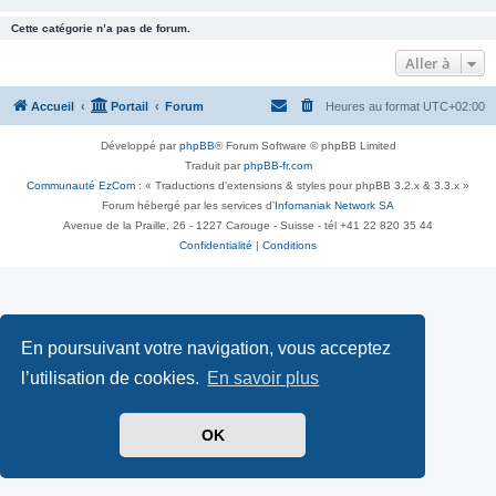
Cette catégorie n’a pas de forum.
Aller à
Accueil
Portail
Forum
Heures au format
UTC+02:00
Développé par
phpBB
® Forum Software © phpBB Limited
Traduit par
phpBB-fr.com
Communauté EzCom
: « Traductions d'extensions & styles pour phpBB 3.2.x & 3.3.x »
Forum hébergé par les services d’
Infomaniak Network SA
Avenue de la Praille, 26 - 1227 Carouge - Suisse - tél +41 22 820 35 44
Confidentialité
|
Conditions
En poursuivant votre navigation, vous acceptez
l’utilisation de cookies.
En savoir plus
OK