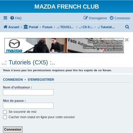
MAZDA FRENCH CLUB
FAQ
S’enregistrer
Connexion
R
Accueil
Portail
Forum
..: TOUS les Véhicules MAZDA :..
..: CX-5 :..
..: Tutoriels (CX5) :..
e
c
h
e
..: Tutoriels (CX5) :..
r
c
Vous n’avez pas les permissions requises pour lire les sujets de ce forum.
h
CONNEXION
•
S’ENREGISTRER
e
Nom d’utilisateur :
r
Mot de passe :
Se souvenir de moi
Cacher mon statut en ligne pour cette session