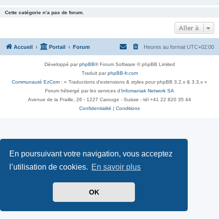
Cette catégorie n’a pas de forum.
Aller à
Accueil
Portail
Forum
Heures au format
UTC+02:00
Développé par
phpBB
® Forum Software © phpBB Limited
Traduit par
phpBB-fr.com
Communauté EzCom
: « Traductions d'extensions & styles pour phpBB 3.2.x & 3.3.x »
Forum hébergé par les services d’
Infomaniak Network SA
Avenue de la Praille, 26 - 1227 Carouge - Suisse - tél +41 22 820 35 44
Confidentialité
|
Conditions
En poursuivant votre navigation, vous acceptez
l’utilisation de cookies.
En savoir plus
OK