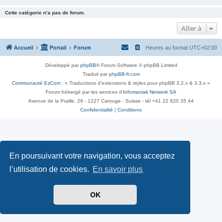
Cette catégorie n’a pas de forum.
Aller à
Accueil
Portail
Forum
Heures au format
UTC+02:00
Développé par
phpBB
® Forum Software © phpBB Limited
Traduit par
phpBB-fr.com
Communauté EzCom
: « Traductions d'extensions & styles pour phpBB 3.2.x & 3.3.x »
Forum hébergé par les services d’
Infomaniak Network SA
Avenue de la Praille, 26 - 1227 Carouge - Suisse - tél +41 22 820 35 44
Confidentialité
|
Conditions
En poursuivant votre navigation, vous acceptez
l’utilisation de cookies.
En savoir plus
OK