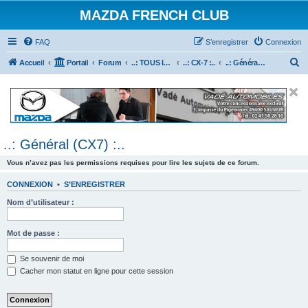
MAZDA FRENCH CLUB
FAQ
S’enregistrer
Connexion
R
Accueil
Portail
Forum
..: TOUS les Véhicules MAZDA :..
..: CX-7 :..
..: Général (CX7) :..
e
c
h
e
..: Général (CX7) :..
r
c
Vous n’avez pas les permissions requises pour lire les sujets de ce forum.
h
CONNEXION
•
S’ENREGISTRER
e
Nom d’utilisateur :
r
Mot de passe :
Se souvenir de moi
Cacher mon statut en ligne pour cette session