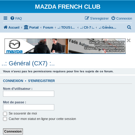
MAZDA FRENCH CLUB
FAQ
S’enregistrer
Connexion
R
Accueil
Portail
Forum
..: TOUS les Véhicules MAZDA :..
..: CX-7 :..
..: Général (CX7) :..
e
c
h
e
..: Général (CX7) :..
r
c
Vous n’avez pas les permissions requises pour lire les sujets de ce forum.
h
CONNEXION
•
S’ENREGISTRER
e
Nom d’utilisateur :
r
Mot de passe :
Se souvenir de moi
Cacher mon statut en ligne pour cette session