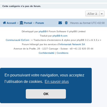
Cette catégorie n’a pas de forum.
Aller à
Accueil
Portail
Forum
Heures au format
UTC+02:00
Développé par
phpBB
® Forum Software © phpBB Limited
Traduit par
phpBB-fr.com
Communauté EzCom
: « Traductions d'extensions & styles pour phpBB 3.2.x & 3.3.x »
Forum hébergé par les services d’
Infomaniak Network SA
Avenue de la Praille, 26 - 1227 Carouge - Suisse - tél +41 22 820 35 44
Confidentialité
|
Conditions
En poursuivant votre navigation, vous acceptez
l’utilisation de cookies.
En savoir plus
OK