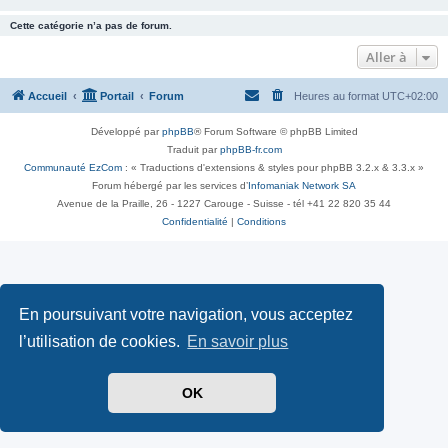
Cette catégorie n’a pas de forum.
Aller à
Accueil
Portail
Forum
Heures au format
UTC+02:00
Développé par
phpBB
® Forum Software © phpBB Limited
Traduit par
phpBB-fr.com
Communauté EzCom
: « Traductions d'extensions & styles pour phpBB 3.2.x & 3.3.x »
Forum hébergé par les services d’
Infomaniak Network SA
Avenue de la Praille, 26 - 1227 Carouge - Suisse - tél +41 22 820 35 44
Confidentialité
|
Conditions
En poursuivant votre navigation, vous acceptez
l’utilisation de cookies.
En savoir plus
OK