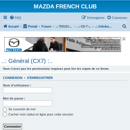
MAZDA FRENCH CLUB
FAQ
S’enregistrer
Connexion
R
Accueil
Portail
Forum
..: TOUS les Véhicules MAZDA :..
..: CX-7 :..
..: Général (CX7) :..
e
c
h
e
..: Général (CX7) :..
r
c
Vous n’avez pas les permissions requises pour lire les sujets de ce forum.
h
CONNEXION
•
S’ENREGISTRER
e
Nom d’utilisateur :
r
Mot de passe :
Se souvenir de moi
Cacher mon statut en ligne pour cette session