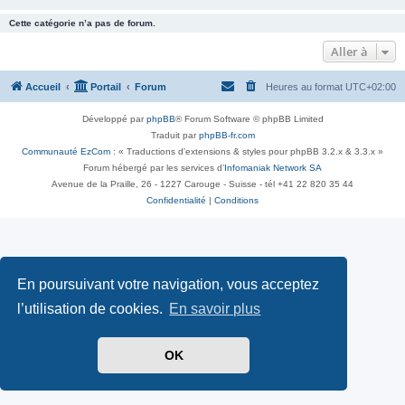
Cette catégorie n’a pas de forum.
Aller à
Accueil
Portail
Forum
Heures au format
UTC+02:00
Développé par
phpBB
® Forum Software © phpBB Limited
Traduit par
phpBB-fr.com
Communauté EzCom
: « Traductions d'extensions & styles pour phpBB 3.2.x & 3.3.x »
Forum hébergé par les services d’
Infomaniak Network SA
Avenue de la Praille, 26 - 1227 Carouge - Suisse - tél +41 22 820 35 44
Confidentialité
|
Conditions
En poursuivant votre navigation, vous acceptez
l’utilisation de cookies.
En savoir plus
OK