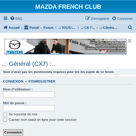
MAZDA FRENCH CLUB
FAQ
S’enregistrer
Connexion
R
Accueil
Portail
Forum
..: TOUS les Véhicules MAZDA :..
..: CX-7 :..
..: Général (CX7) :..
e
c
h
e
..: Général (CX7) :..
r
c
Vous n’avez pas les permissions requises pour lire les sujets de ce forum.
h
CONNEXION
•
S’ENREGISTRER
e
Nom d’utilisateur :
r
Mot de passe :
Se souvenir de moi
Cacher mon statut en ligne pour cette session