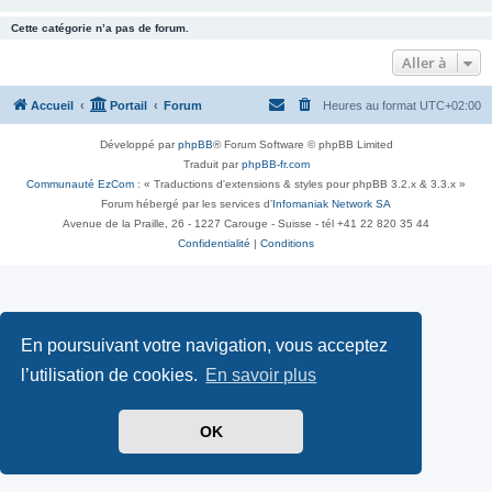
Cette catégorie n’a pas de forum.
Aller à
Accueil
Portail
Forum
Heures au format
UTC+02:00
Développé par
phpBB
® Forum Software © phpBB Limited
Traduit par
phpBB-fr.com
Communauté EzCom
: « Traductions d'extensions & styles pour phpBB 3.2.x & 3.3.x »
Forum hébergé par les services d’
Infomaniak Network SA
Avenue de la Praille, 26 - 1227 Carouge - Suisse - tél +41 22 820 35 44
Confidentialité
|
Conditions
En poursuivant votre navigation, vous acceptez
l’utilisation de cookies.
En savoir plus
OK