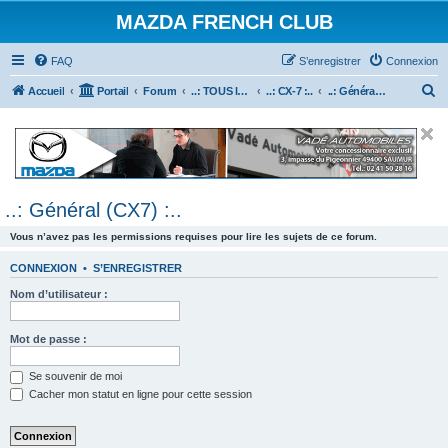
MAZDA FRENCH CLUB
FAQ
S’enregistrer
Connexion
R
Accueil
Portail
Forum
..: TOUS les Véhicules MAZDA :..
..: CX-7 :..
..: Général (CX7) :..
e
c
h
e
..: Général (CX7) :..
r
c
Vous n’avez pas les permissions requises pour lire les sujets de ce forum.
h
CONNEXION
•
S’ENREGISTRER
e
Nom d’utilisateur :
r
Mot de passe :
Se souvenir de moi
Cacher mon statut en ligne pour cette session