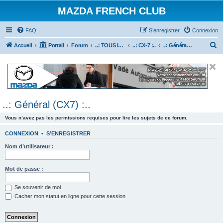
MAZDA FRENCH CLUB
FAQ
S’enregistrer
Connexion
R
Accueil
Portail
Forum
..: TOUS les Véhicules MAZDA :..
..: CX-7 :..
..: Général (CX7) :..
e
c
h
e
..: Général (CX7) :..
r
c
Vous n’avez pas les permissions requises pour lire les sujets de ce forum.
h
CONNEXION
•
S’ENREGISTRER
e
Nom d’utilisateur :
r
Mot de passe :
Se souvenir de moi
Cacher mon statut en ligne pour cette session