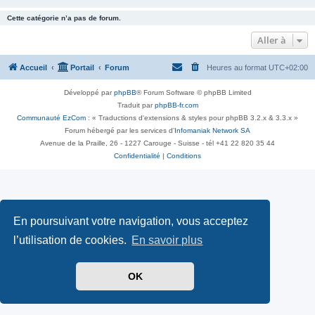
Cette catégorie n’a pas de forum.
Aller à
Accueil
Portail
Forum
Heures au format
UTC+02:00
Développé par
phpBB
® Forum Software © phpBB Limited
Traduit par
phpBB-fr.com
Communauté EzCom
: « Traductions d'extensions & styles pour phpBB 3.2.x & 3.3.x »
Forum hébergé par les services d’
Infomaniak Network SA
Avenue de la Praille, 26 - 1227 Carouge - Suisse - tél +41 22 820 35 44
Confidentialité
|
Conditions
En poursuivant votre navigation, vous acceptez
l’utilisation de cookies.
En savoir plus
OK