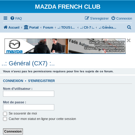
MAZDA FRENCH CLUB
FAQ
S’enregistrer
Connexion
R
Accueil
Portail
Forum
..: TOUS les Véhicules MAZDA :..
..: CX-7 :..
..: Général (CX7) :..
e
c
h
e
..: Général (CX7) :..
r
c
Vous n’avez pas les permissions requises pour lire les sujets de ce forum.
h
CONNEXION
•
S’ENREGISTRER
e
Nom d’utilisateur :
r
Mot de passe :
Se souvenir de moi
Cacher mon statut en ligne pour cette session