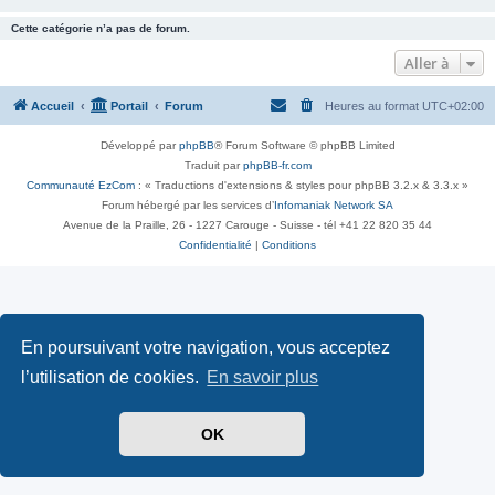
Cette catégorie n’a pas de forum.
Aller à
Accueil
Portail
Forum
Heures au format
UTC+02:00
Développé par
phpBB
® Forum Software © phpBB Limited
Traduit par
phpBB-fr.com
Communauté EzCom
: « Traductions d'extensions & styles pour phpBB 3.2.x & 3.3.x »
Forum hébergé par les services d’
Infomaniak Network SA
Avenue de la Praille, 26 - 1227 Carouge - Suisse - tél +41 22 820 35 44
Confidentialité
|
Conditions
En poursuivant votre navigation, vous acceptez
l’utilisation de cookies.
En savoir plus
OK