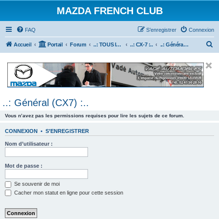
MAZDA FRENCH CLUB
FAQ
S’enregistrer
Connexion
R
Accueil
Portail
Forum
..: TOUS les Véhicules MAZDA :..
..: CX-7 :..
..: Général (CX7) :..
e
c
h
e
..: Général (CX7) :..
r
c
Vous n’avez pas les permissions requises pour lire les sujets de ce forum.
h
CONNEXION
•
S’ENREGISTRER
e
Nom d’utilisateur :
r
Mot de passe :
Se souvenir de moi
Cacher mon statut en ligne pour cette session