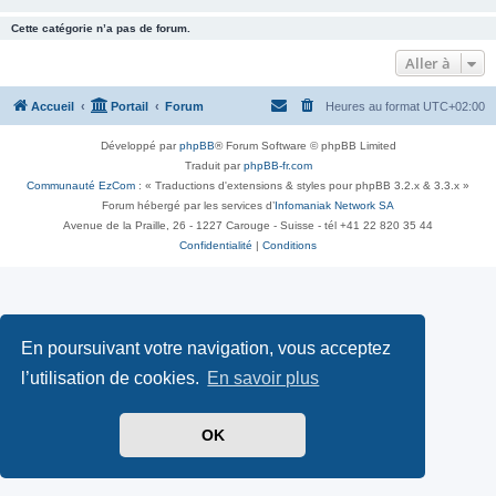
Cette catégorie n’a pas de forum.
Aller à
Accueil
Portail
Forum
Heures au format
UTC+02:00
Développé par
phpBB
® Forum Software © phpBB Limited
Traduit par
phpBB-fr.com
Communauté EzCom
: « Traductions d'extensions & styles pour phpBB 3.2.x & 3.3.x »
Forum hébergé par les services d’
Infomaniak Network SA
Avenue de la Praille, 26 - 1227 Carouge - Suisse - tél +41 22 820 35 44
Confidentialité
|
Conditions
En poursuivant votre navigation, vous acceptez
l’utilisation de cookies.
En savoir plus
OK