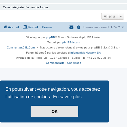
Cette catégorie n’a pas de forum.
Aller à
Accueil
Portail
Forum
Heures au format
UTC+02:00
Développé par
phpBB
® Forum Software © phpBB Limited
Traduit par
phpBB-fr.com
Communauté EzCom
: « Traductions d'extensions & styles pour phpBB 3.2.x & 3.3.x »
Forum hébergé par les services d’
Infomaniak Network SA
Avenue de la Praille, 26 - 1227 Carouge - Suisse - tél +41 22 820 35 44
Confidentialité
|
Conditions
En poursuivant votre navigation, vous acceptez
l’utilisation de cookies.
En savoir plus
OK