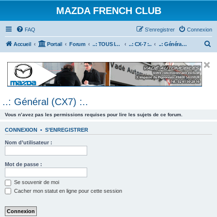
MAZDA FRENCH CLUB
FAQ
S’enregistrer
Connexion
R
Accueil
Portail
Forum
..: TOUS les Véhicules MAZDA :..
..: CX-7 :..
..: Général (CX7) :..
e
c
h
e
..: Général (CX7) :..
r
c
Vous n’avez pas les permissions requises pour lire les sujets de ce forum.
h
CONNEXION
•
S’ENREGISTRER
e
Nom d’utilisateur :
r
Mot de passe :
Se souvenir de moi
Cacher mon statut en ligne pour cette session