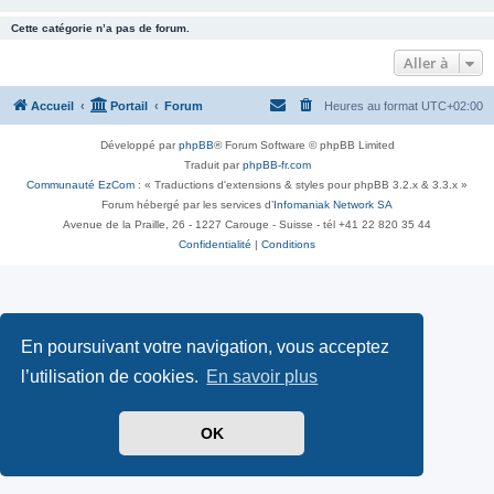
Cette catégorie n’a pas de forum.
Aller à
Accueil
Portail
Forum
Heures au format
UTC+02:00
Développé par
phpBB
® Forum Software © phpBB Limited
Traduit par
phpBB-fr.com
Communauté EzCom
: « Traductions d'extensions & styles pour phpBB 3.2.x & 3.3.x »
Forum hébergé par les services d’
Infomaniak Network SA
Avenue de la Praille, 26 - 1227 Carouge - Suisse - tél +41 22 820 35 44
Confidentialité
|
Conditions
En poursuivant votre navigation, vous acceptez
l’utilisation de cookies.
En savoir plus
OK