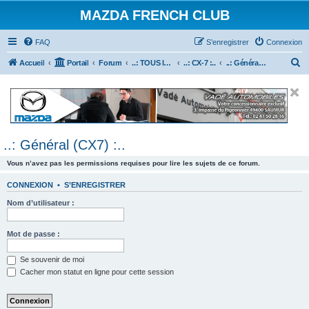
MAZDA FRENCH CLUB
FAQ
S’enregistrer
Connexion
R
Accueil
Portail
Forum
..: TOUS les Véhicules MAZDA :..
..: CX-7 :..
..: Général (CX7) :..
e
c
h
e
..: Général (CX7) :..
r
c
Vous n’avez pas les permissions requises pour lire les sujets de ce forum.
h
CONNEXION
•
S’ENREGISTRER
e
Nom d’utilisateur :
r
Mot de passe :
Se souvenir de moi
Cacher mon statut en ligne pour cette session