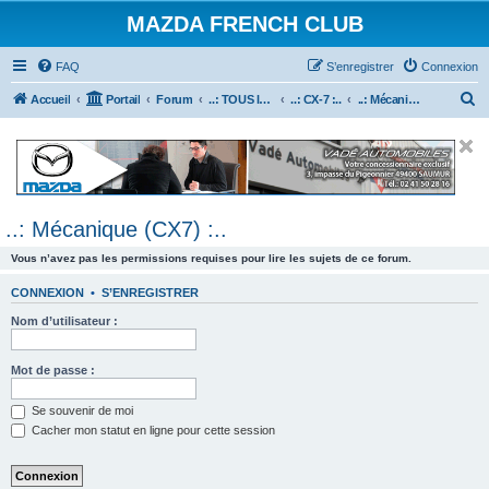
MAZDA FRENCH CLUB
FAQ
S’enregistrer
Connexion
R
Accueil
Portail
Forum
..: TOUS les Véhicules MAZDA :..
..: CX-7 :..
..: Mécanique (CX7) :..
e
c
h
e
..: Mécanique (CX7) :..
r
c
Vous n’avez pas les permissions requises pour lire les sujets de ce forum.
h
CONNEXION
•
S’ENREGISTRER
e
Nom d’utilisateur :
r
Mot de passe :
Se souvenir de moi
Cacher mon statut en ligne pour cette session