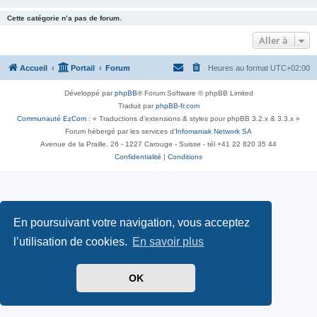
Cette catégorie n’a pas de forum.
Aller à
Accueil
Portail
Forum
Heures au format
UTC+02:00
Développé par
phpBB
® Forum Software © phpBB Limited
Traduit par
phpBB-fr.com
Communauté EzCom
: « Traductions d'extensions & styles pour phpBB 3.2.x & 3.3.x »
Forum hébergé par les services d’
Infomaniak Network SA
Avenue de la Praille, 26 - 1227 Carouge - Suisse - tél +41 22 820 35 44
Confidentialité
|
Conditions
En poursuivant votre navigation, vous acceptez
l’utilisation de cookies.
En savoir plus
OK